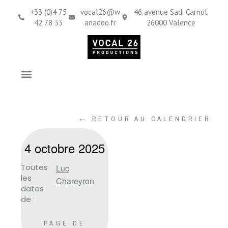
+33 (0)4 75
vocal26@w
46 avenue Sadi Carnot
42 78 33
anadoo.fr
26000 Valence
← RETOUR AU CALENDRIER
4 octobre 2025
Toutes
Luc
les
Chareyron
dates
de :
PAGE DE