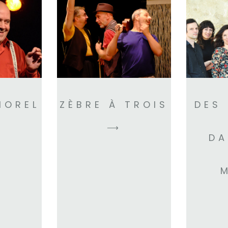
MOREL
ZÈBRE À TROIS
DES
⟶
DA