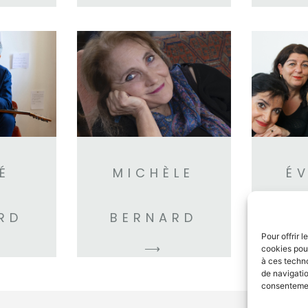
É
MICHÈLE
É
RD
BERNARD
Pour offrir 
⟶
cookies pour
à ces techn
de navigatio
consentement