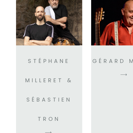
STÉPHANE
GÉRARD 
⟶
MILLERET &
SÉBASTIEN
TRON
⟶