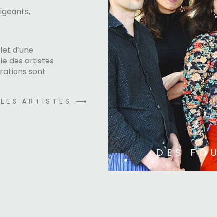
xigeants,
flet d’une
le des artistes
orations sont
 LES ARTISTES ⟶
DES FO