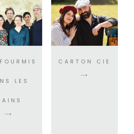
 FOURMIS
CARTON CIE
⟶
NS LES
MAINS
⟶