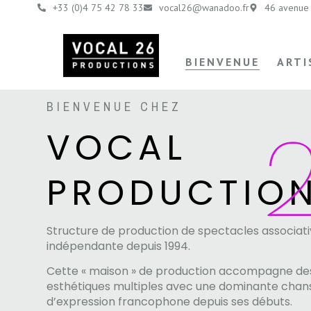
contenu
+33 (0)4 75 42 78 33
vocal26@wanadoo.fr
46 avenue 
principal
BIENVENUE
ARTI
BIENVENUE CHEZ
VOCAL
PRODUCTIO
Structure de production de spectacles associati
indépendante depuis 1994.
Cette « maison » de production accompagne des
esthétiques multiples avec une dominante chan
d’expression francophone depuis ses débuts.