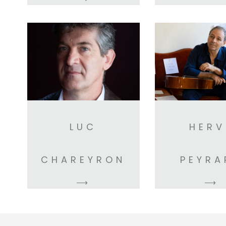
LUC
HERV
CHAREYRON
PEYRA
⟶
⟶