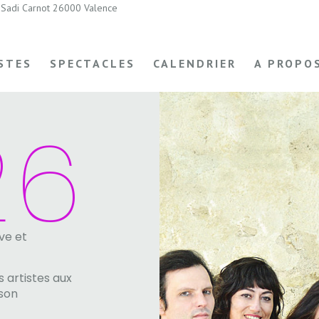
Sadi Carnot 26000 Valence
STES
SPECTACLES
CALENDRIER
A PROPO
26
N
ve et
 artistes aux
son