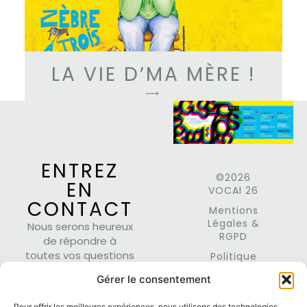
LA VIE D’MA MÈRE !
⟶
ENTREZ
©2026
EN
VOCAl 26
CONTACT
Mentions
Légales &
Nous serons heureux
RGPD
de répondre à
toutes vos questions
Politique
Cookies
dans les plus brefs
Gérer le consentement
délais.
Pour offrir les meilleures expériences, nous utilisons des technologies