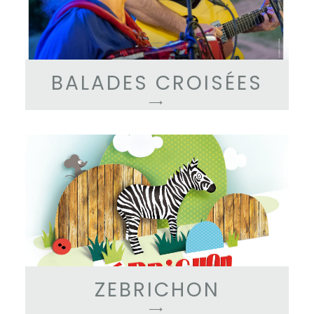
BALADES CROISÉES
⟶
ZEBRICHON
⟶