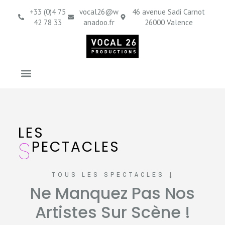
contenu
principal
+33 (0)4 75
vocal26@w
46 avenue Sadi Carnot
42 78 33
anadoo.fr
26000 Valence
LES
S
PECTACLES
TOUS LES SPECTACLES ↓
Ne Manquez Pas Nos
Artistes Sur Scène !