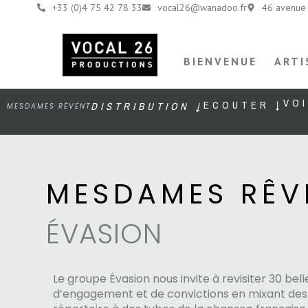
+33 (0)4 75 42 78 33
vocal26@wanadoo.fr
46 avenue 
BIENVENUE
ARTI
VOI
ECOUTER ↓
DISTRIBUTION ↓
MESDAMES RÊVENT
MESDAMES RÊV
ÉVASION
Le groupe Évasion nous invite à revisiter 30 bel
d’engagement et de convictions en mixant des