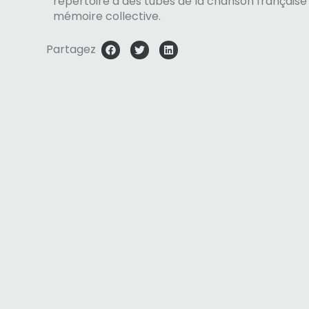
répertoire à des tubes de la chanson française
mémoire collective.
Partagez