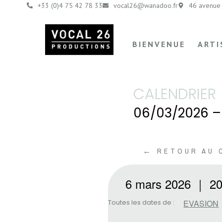
+33 (0)4 75 42 78 33
vocal26@wanadoo.fr
46 avenue 
BIENVENUE
ARTI
CALENDRIER
06/03/2026 –
← RETOUR AU 
6 mars 2026
｜
20
Toutes les dates de :
EVASION