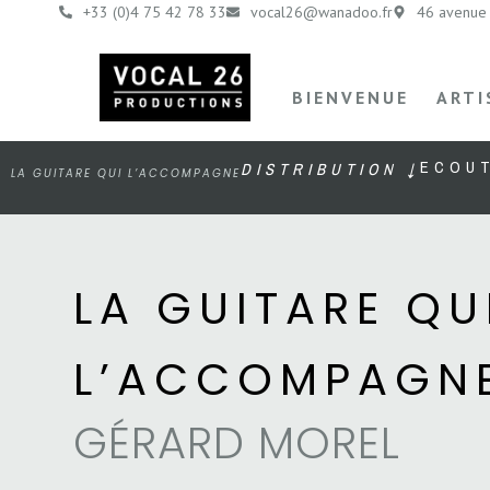
+33 (0)4 75 42 78 33
vocal26@wanadoo.fr
46 avenue 
BIENVENUE
ARTI
ECOU
DISTRIBUTION ↓
LA GUITARE QUI L’ACCOMPAGNE
LA GUITARE QU
L’ACCOMPAGN
GÉRARD MOREL