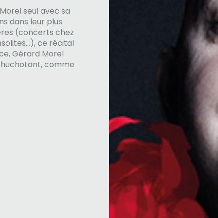
 Morel seul avec sa
ns dans leur plus
ières (concerts chez
nsolites…), ce récital
ce, Gérard Morel
n chuchotant, comme