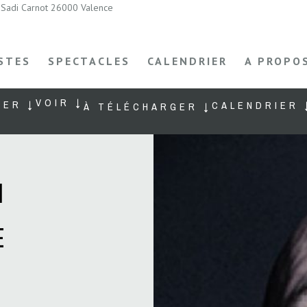
Sadi Carnot 26000 Valence
STES
SPECTACLES
CALENDRIER
A PROPO
VOIR ↓
TER ↓
CALENDRIER 
À TÉLÉCHARGER ↓
I
E