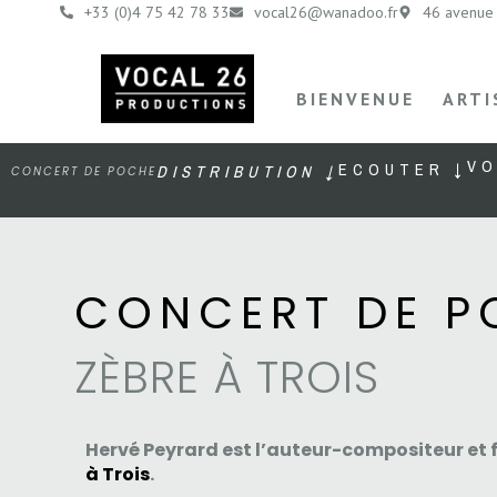
+33 (0)4 75 42 78 33
vocal26@wanadoo.fr
46 avenue 
BIENVENUE
ARTI
VO
ECOUTER ↓
DISTRIBUTION ↓
CONCERT DE POCHE
CONCERT DE P
ZÈBRE À TROIS
Hervé Peyrard est l’auteur-compositeur et
à Trois
.