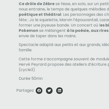
Ce drôle de Zèbre
se hisse, en solo, sur un peti
nous entraine, le temps de quelques mélodies 
poétique et théâtral
. Les personnages des cha
fête ; Jo le squelette, Marvin l’épouvantail, Laza
former une joyeuse bande. Un concert où l
es b
Pokemon
se mélangent
à la poésie, aux rires
envie de taper dans les mains.
Spectacle adapté aux petits et aux grands, idéa
famille.
Cette forme s’accompagne souvent de modules 
Hervé Peyrard propose des ateliers d’écriture 
(cycle3)
Durée 50mn
Partagez