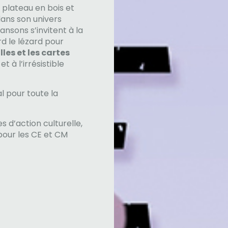
t plateau en bois et
dans son univers
nsons s’invitent à la
rd le lézard pour
illes et les cartes
et à l’irrésistible
l pour toute la
d’action culturelle,
pour les CE et CM