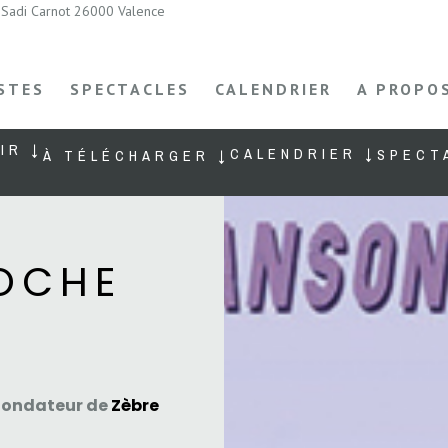
Sadi Carnot 26000 Valence
STES
SPECTACLES
CALENDRIER
A PROPO
IR ↓
CALENDRIER ↓
SPECT
À TÉLÉCHARGER ↓
OCHE
 fondateur de
Zèbre