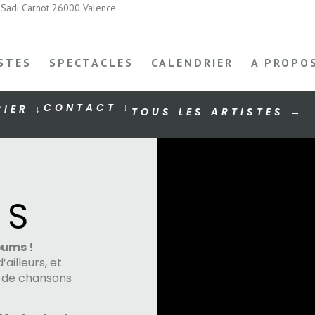
Sadi Carnot 26000 Valence
STES
SPECTACLES
CALENDRIER
A PROPO
CONTACT ↓
IER ↓
TOUS LES ARTISTES →
IS
bums !
ailleurs, et
r de chansons