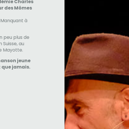
démie Charles
heur des Mômes
on Manquant à
n peu plus de
 Suisse, au
de Mayotte.
hanson jeune
t que jamais.