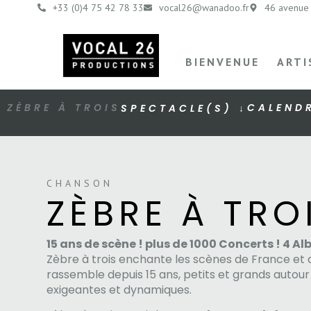
+33 (0)4 75 42 78 33
vocal26@wanadoo.fr
46 avenue 
BIENVENUE
ARTI
CALENDR
ZÈBRE À TROIS
SPECTACLE(S) ↓
CHANSON
ZÈBRE À TRO
15 ans de scène ! plus de 1000 Concerts ! 4 Al
Zèbre à trois enchante les scènes de France et d’
rassemble depuis 15 ans, petits et grands autou
exigeantes et dynamiques.