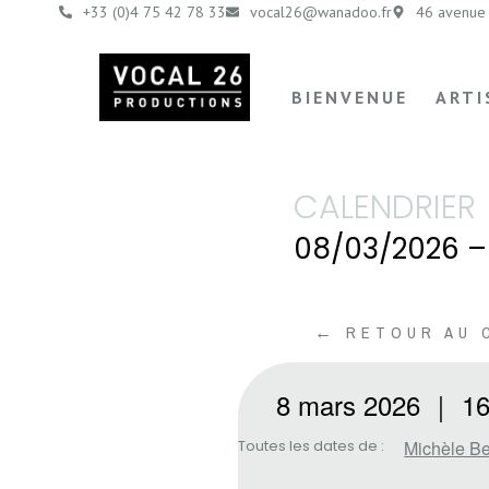
+33 (0)4 75 42 78 33
vocal26@wanadoo.fr
46 avenue 
BIENVENUE
ARTI
CALENDRIER
08/03/2026 –
← RETOUR AU 
8 mars 2026
｜
16
Toutes les dates de :
Michèle B