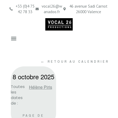
+33 (0)4 75
vocal26@w
46 avenue Sadi Carnot
42 78 33
anadoo.fr
26000 Valence
← RETOUR AU CALENDRIER
8 octobre 2025
Toutes
Hélène Piris
les
dates
de :
PAGE DE