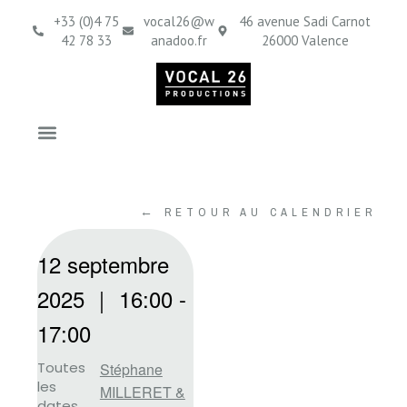
+33 (0)4 75
vocal26@w
46 avenue Sadi Carnot
42 78 33
anadoo.fr
26000 Valence
← RETOUR AU CALENDRIER
12 septembre
2025
｜
16:00
-
17:00
Toutes
Stéphane
les
MILLERET &
dates