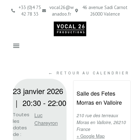
+33 (0)4 75
vocal26@w
46 avenue Sadi Carnot
42 78 33
anadoo.fr
26000 Valence
← RETOUR AU CALENDRIER
23 janvier 2026
Salle des Fetes
｜
20:30
-
22:00
Morras en Valloire
Toutes
Luc
210 rue des terreaux
les
Moras en Valloire
,
26210
Chareyron
dates
France
de :
+ Google Map