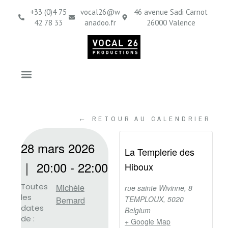
+33 (0)4 75
vocal26@w
46 avenue Sadi Carnot
42 78 33
anadoo.fr
26000 Valence
← RETOUR AU CALENDRIER
28 mars 2026
La Templerie des
｜
20:00
-
22:00
Hiboux
Toutes
Michèle
rue sainte Wivinne, 8
les
TEMPLOUX
,
5020
Bernard
dates
Belgium
de :
+ Google Map