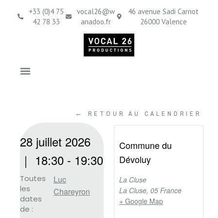
+33 (0)4 75
vocal26@w
46 avenue Sadi Carnot
42 78 33
anadoo.fr
26000 Valence
← RETOUR AU CALENDRIER
28 juillet 2026
Commune du
｜
18:30
-
19:30
Dévoluy
Toutes
Luc
La Cluse
les
La Cluse
,
05
France
Chareyron
dates
+ Google Map
de :