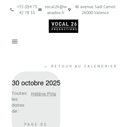
+33 (0)4 75
vocal26@w
46 avenue Sadi Carnot
42 78 33
anadoo.fr
26000 Valence
← RETOUR AU CALENDRIER
30 octobre 2025
Toutes
Hélène Piris
les
dates
de :
PAGE DE