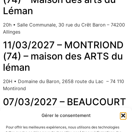
Léman
20h • Salle Communale, 30 rue du Crêt Baron – 74200
Allinges
11/03/2027 – MONTRIOND
(74) – maison des ARTS du
léman
20H • Domaine du Baron, 2658 route du Lac – 74 110
Montirond
07/03/2027 – BEAUCOURT
(90) – La Maison Beaucourt
Gérer le consentement
16H • co-plateau avec alissa Wenz • Foyer George
Pour offrir les meilleures expériences, nous utilisons des technologies