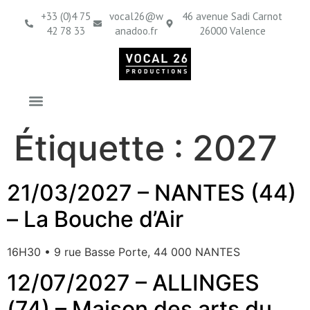
contenu
principal
+33 (0)4 75
vocal26@w
46 avenue Sadi Carnot
42 78 33
anadoo.fr
26000 Valence
Étiquette :
2027
21/03/2027 – NANTES (44)
– La Bouche d’Air
16H30 • 9 rue Basse Porte, 44 000 NANTES
12/07/2027 – ALLINGES
(74) – Maison des arts du